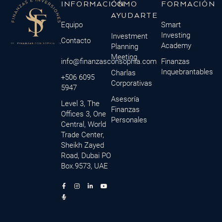
INFORMACIÓN
CÓMO
FORMACIÓN
AYUDARTE
Equipo
Smart
Investing
Investment
Contacto
Academy
Planning
Meeting
info@finanzasconsophia.com
Finanzas
Inquebrantables
Charlas
+506 6095
Corporativas
5947
Asesoría
Level 3, The
Finanzas
Offices 3, One
Personales
Central, World
Trade Center,
Sheikh Zayed
Road, Dubai PO
Box.9573, UAE
F
M
I
L
Y
a
i
n
i
o
c
c
s
n
u
e
r
t
k
t
b
o
a
e
u
o
p
g
d
b
o
h
r
i
e