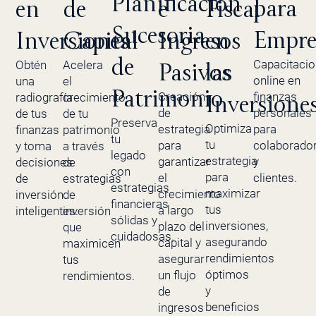
Planificación
para
e
en
de
Fiscal
Sucesoria
Empre
Ingresos
Inversiones
Capital
en
de
Capacitaci
Obtén
Acelera
Pasivos
las
online en
una
el
Patrimonio
Creación
finanzas
radiografía
crecimiento
Inversione
de
personales
de tus
de tu
Preserva
Optimiza
estrategia
para
finanzas
patrimonio
tu
tu
para
colaborado
y toma
a través
legado
estrategia
garantizar
y
decisiones
de
con
para
el
clientes.
de
estrategias
estrategias
maximizar
crecimiento
inversión
de
financieras
tus
a largo
inteligentes.
inversión
sólidas y
inversiones,
plazo del
que
cuidadosas.
asegurando
capital y
maximicen
rendimientos
asegurar
tus
óptimos
un flujo
rendimientos.
y
de
beneficios
ingresos