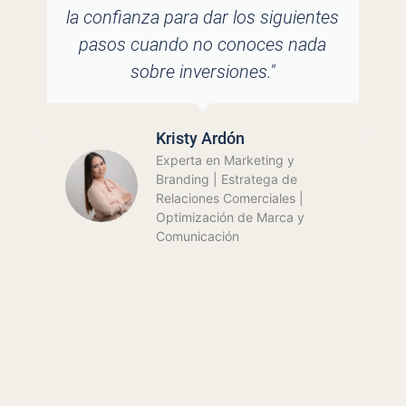
dar un paso hacia nuestra
jubilación. A lo largo del camino,
siempre nos ha brindado el mejor
consejo y asesoría, en todo
momento y bajo cualquier
circunstancia. Estamos muy
agradecidos con ella y su equipo
por todo el acompañamiento que
hemos recibido. ¡Muchísimas
gracias por tanto!"
Gisselle Rios Franceschi