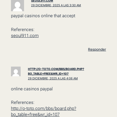
SEOUL911.COM
29 DICIEMBRE, 2025 A LAS 3:30 AM
paypal casinos online that accept
References:
seoul911.com
Responder
HTTP://O-TOTO.COM/BBS/BOARD.PHP?
BO_TABLE=FREE&WR_ID=107
29 DICIEMBRE, 2025 A LAS 4:06 AM
online casinos paypal
References:
http://o-toto.com/bbs/board.php?
bo_table=free&wr_id=107