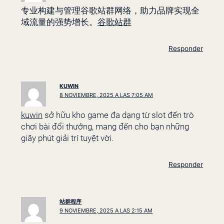
专业构建与管理谷歌站群网络，助力品牌实现全
域流量的强势增长。
谷歌站群
Responder
KUWIN
8 NOVIEMBRE, 2025 A LAS 7:05 AM
kuwin
sở hữu kho game đa dạng từ slot đến trò
chơi bài đổi thưởng, mang đến cho bạn những
giây phút giải trí tuyệt vời.
Responder
站群程序
9 NOVIEMBRE, 2025 A LAS 2:15 AM