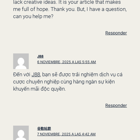
lack creative ideas. It is your article that makes
me full of hope. Thank you. But, I have a question,
can you help me?
Responder
J88
6 NOVIEMBRE, 2025 A LAS 5:55 AM
Đến với
J88
, bạn sẽ được trải nghiệm dịch vụ cá
cược chuyên nghiệp cùng hàng ngàn sự kiện
khuyến mãi độc quyền.
Responder
谷歌站群
7 NOVIEMBRE, 2025 A LAS 4:42 AM