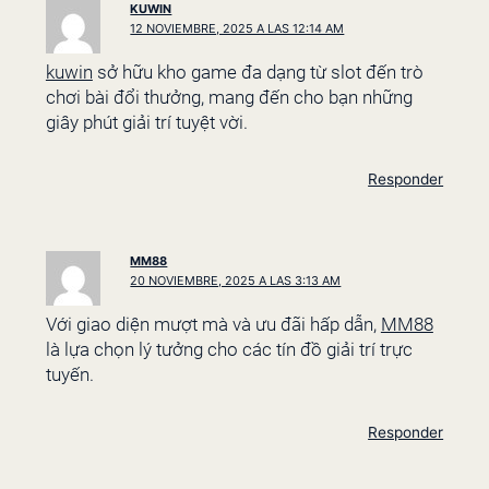
KUWIN
12 NOVIEMBRE, 2025 A LAS 12:14 AM
kuwin
sở hữu kho game đa dạng từ slot đến trò
chơi bài đổi thưởng, mang đến cho bạn những
giây phút giải trí tuyệt vời.
Responder
MM88
20 NOVIEMBRE, 2025 A LAS 3:13 AM
Với giao diện mượt mà và ưu đãi hấp dẫn,
MM88
là lựa chọn lý tưởng cho các tín đồ giải trí trực
tuyến.
Responder