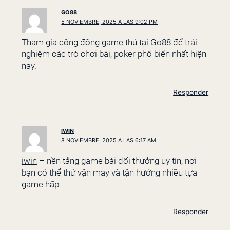
GO88
5 NOVIEMBRE, 2025 A LAS 9:02 PM
Tham gia cộng đồng game thủ tại
Go88
để trải
nghiệm các trò chơi bài, poker phổ biến nhất hiện
nay.
Responder
IWIN
8 NOVIEMBRE, 2025 A LAS 6:17 AM
iwin
– nền tảng game bài đổi thưởng uy tín, nơi
bạn có thể thử vận may và tận hưởng nhiều tựa
game hấp
Responder