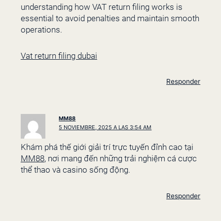
understanding how VAT return filing works is
essential to avoid penalties and maintain smooth
operations.
Vat return filing dubai
Responder
MM88
5 NOVIEMBRE, 2025 A LAS 3:54 AM
Khám phá thế giới giải trí trực tuyến đỉnh cao tại
MM88
, nơi mang đến những trải nghiệm cá cược
thể thao và casino sống động.
Responder