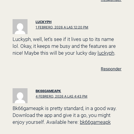
LUCKYPH
1 FEBRERO, 2026 A LAS 12:20 PM
Luckyph, well, let’s see if it lives up to its name
lol. Okay, it keeps me busy and the features are
nice! Maybe this will be your lucky day
luckyph
.
Responder
BK66GAMEAPK
4 FEBRERO, 2026 A LAS 4:43 PM
Bk66gameapk is pretty standard, in a good way.
Download the app and give it a go, you might
enjoy yourself. Available here:
bk66gameapk