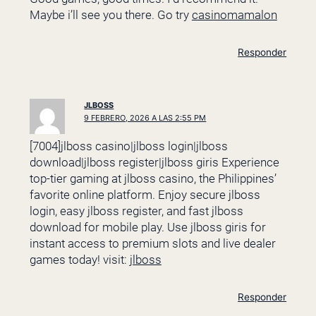
Maybe i’ll see you there. Go try
casinomamalon
Responder
JLBOSS
9 FEBRERO, 2026 A LAS 2:55 PM
[7004]jlboss casino|jlboss login|jlboss
download|jlboss register|jlboss giris Experience
top-tier gaming at jlboss casino, the Philippines’
favorite online platform. Enjoy secure jlboss
login, easy jlboss register, and fast jlboss
download for mobile play. Use jlboss giris for
instant access to premium slots and live dealer
games today! visit:
jlboss
Responder