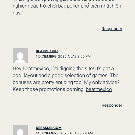
nghiệm các trò chơi bài, poker phổ biến nhất hiện
nay.
Responder
BEATMEXICO
1 DICIEMBRE, 2025 A LAS 2:50 PM
Hey Beatmexico, I’m digging the site! It’s got a
cool layout and a good selection of games. The
bonuses are pretty enticing too. My only advice?
Keep those promotions coming!
beatmexico
Responder
DREAMJILICOM
14 DICIEMBRE, 2025 A LAS 8:24 AM