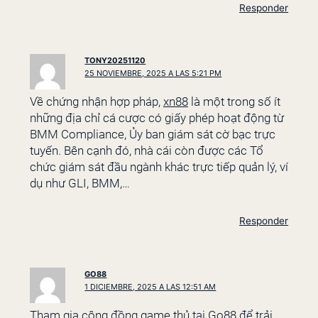
Responder
TONY20251120
25 NOVIEMBRE, 2025 A LAS 5:21 PM
Về chứng nhận hợp pháp,
xn88
là một trong số ít
những địa chỉ cá cược có giấy phép hoạt động từ
BMM Compliance, Ủy ban giám sát cờ bạc trực
tuyến. Bên cạnh đó, nhà cái còn được các Tổ
chức giám sát đầu ngành khác trực tiếp quản lý, ví
dụ như GLI, BMM,…
Responder
GO88
1 DICIEMBRE, 2025 A LAS 12:51 AM
Tham gia cộng đồng game thủ tại
Go88
để trải