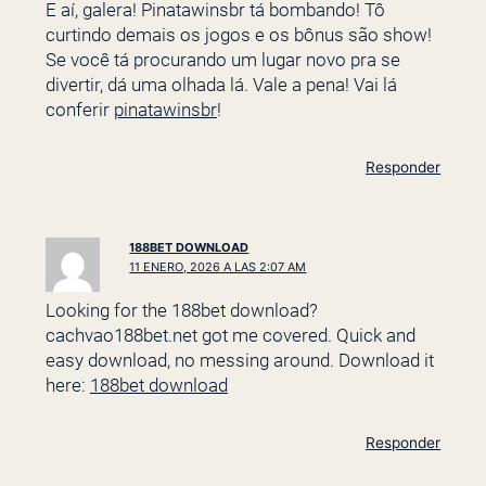
E aí, galera! Pinatawinsbr tá bombando! Tô
curtindo demais os jogos e os bônus são show!
Se você tá procurando um lugar novo pra se
divertir, dá uma olhada lá. Vale a pena! Vai lá
conferir
pinatawinsbr
!
Responder
188BET DOWNLOAD
11 ENERO, 2026 A LAS 2:07 AM
Looking for the 188bet download?
cachvao188bet.net got me covered. Quick and
easy download, no messing around. Download it
here:
188bet download
Responder