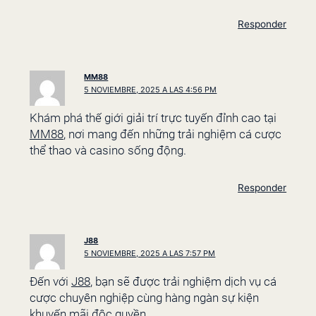
Responder
MM88
5 NOVIEMBRE, 2025 A LAS 4:56 PM
Khám phá thế giới giải trí trực tuyến đỉnh cao tại
MM88
, nơi mang đến những trải nghiệm cá cược
thể thao và casino sống động.
Responder
J88
5 NOVIEMBRE, 2025 A LAS 7:57 PM
Đến với
J88
, bạn sẽ được trải nghiệm dịch vụ cá
cược chuyên nghiệp cùng hàng ngàn sự kiện
khuyến mãi độc quyền.