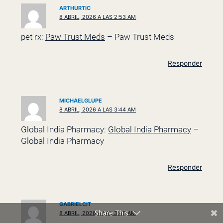
ARTHURTIC
8 ABRIL, 2026 A LAS 2:53 AM
pet rx:
Paw Trust Meds
– Paw Trust Meds
Responder
MICHAELGLUPE
8 ABRIL, 2026 A LAS 3:44 AM
Global India Pharmacy:
Global India Pharmacy
–
Global India Pharmacy
Responder
GABRIELCIT
Share This
8 ABRIL, 2026 A LAS 3:48 AM