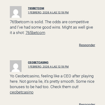
765BETCOM
1 FEBRERO, 2026 A LAS 12:19 PM
765betcom is solid. The odds are competitive
and I’ve had some good wins. Might as well give
it a shot:
765betcom
Responder
CEOBETCASINO
1 FEBRERO, 2026 A LAS 12:19 PM
Yo Ceobetcasino, feeling like a CEO after playing
here. Not gonna lie, it’s pretty smooth. Some nice
bonuses to be had too. Check them out!
ceobetcasino
Responder