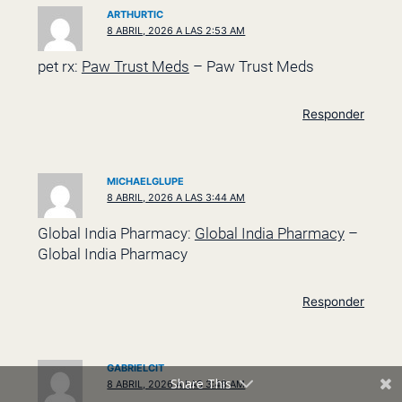
ARTHURTIC
8 ABRIL, 2026 A LAS 2:53 AM
pet rx:
Paw Trust Meds
– Paw Trust Meds
Responder
MICHAELGLUPE
8 ABRIL, 2026 A LAS 3:44 AM
Global India Pharmacy:
Global India Pharmacy
–
Global India Pharmacy
Responder
GABRIELCIT
Share This
8 ABRIL, 2026 A LAS 3:48 AM