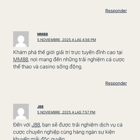
Responder
MM88
5 NOVIEMBRE, 2025 A LAS 4:56 PM
Khám phá thế giới giải trí trực tuyến đỉnh cao tại
MM88
, nơi mang đến những trải nghiệm cá cược
thể thao và casino sống động.
Responder
J88
5 NOVIEMBRE, 2025 A LAS 7:57 PM
Đến với
J88
, bạn sẽ được trải nghiệm dịch vụ cá
cược chuyên nghiệp cùng hàng ngàn sự kiện
khuyến mãi độc quyền.