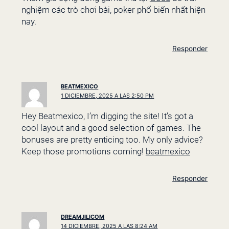
nghiệm các trò chơi bài, poker phổ biến nhất hiện
nay.
Responder
BEATMEXICO
1 DICIEMBRE, 2025 A LAS 2:50 PM
Hey Beatmexico, I’m digging the site! It’s got a
cool layout and a good selection of games. The
bonuses are pretty enticing too. My only advice?
Keep those promotions coming!
beatmexico
Responder
DREAMJILICOM
14 DICIEMBRE, 2025 A LAS 8:24 AM