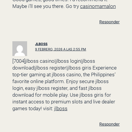
Maybe i’ll see you there. Go try
casinomamalon
Responder
JLBOSS
9 FEBRERO, 2026 A LAS 2:55 PM
[7004]jlboss casino|jlboss login|jlboss
download|jlboss register|jlboss giris Experience
top-tier gaming at jlboss casino, the Philippines’
favorite online platform. Enjoy secure jlboss
login, easy jlboss register, and fast jlboss
download for mobile play. Use jlboss giris for
instant access to premium slots and live dealer
games today! visit:
jlboss
Responder