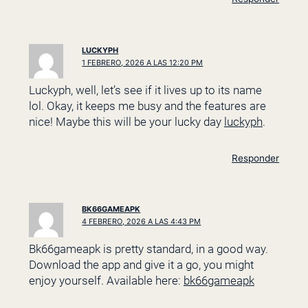
LUCKYPH
1 FEBRERO, 2026 A LAS 12:20 PM
Luckyph, well, let’s see if it lives up to its name
lol. Okay, it keeps me busy and the features are
nice! Maybe this will be your lucky day
luckyph
.
Responder
BK66GAMEAPK
4 FEBRERO, 2026 A LAS 4:43 PM
Bk66gameapk is pretty standard, in a good way.
Download the app and give it a go, you might
enjoy yourself. Available here:
bk66gameapk