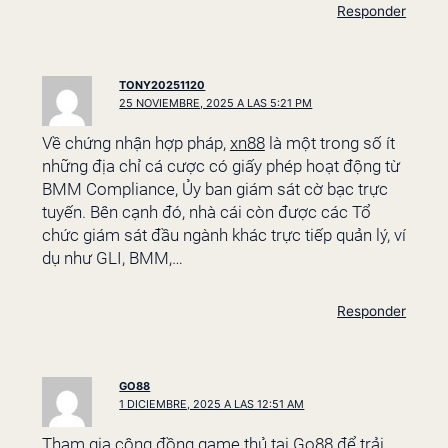
Responder
TONY20251120
25 NOVIEMBRE, 2025 A LAS 5:21 PM
Về chứng nhận hợp pháp,
xn88
là một trong số ít
những địa chỉ cá cược có giấy phép hoạt động từ
BMM Compliance, Ủy ban giám sát cờ bạc trực
tuyến. Bên cạnh đó, nhà cái còn được các Tổ
chức giám sát đầu ngành khác trực tiếp quản lý, ví
dụ như GLI, BMM,…
Responder
GO88
1 DICIEMBRE, 2025 A LAS 12:51 AM
Tham gia cộng đồng game thủ tại
Go88
để trải