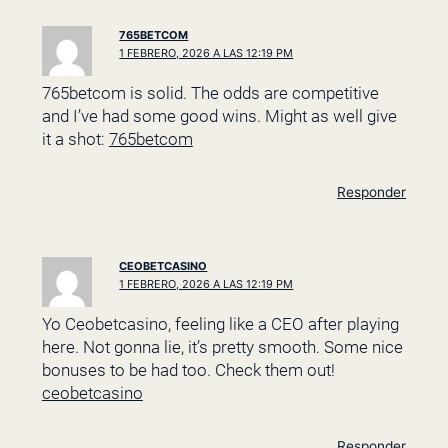
765BETCOM
1 FEBRERO, 2026 A LAS 12:19 PM
765betcom is solid. The odds are competitive
and I’ve had some good wins. Might as well give
it a shot:
765betcom
Responder
CEOBETCASINO
1 FEBRERO, 2026 A LAS 12:19 PM
Yo Ceobetcasino, feeling like a CEO after playing
here. Not gonna lie, it’s pretty smooth. Some nice
bonuses to be had too. Check them out!
ceobetcasino
Responder