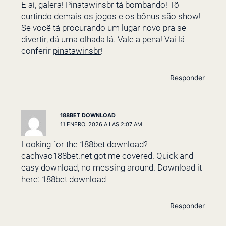
E aí, galera! Pinatawinsbr tá bombando! Tô
curtindo demais os jogos e os bônus são show!
Se você tá procurando um lugar novo pra se
divertir, dá uma olhada lá. Vale a pena! Vai lá
conferir
pinatawinsbr
!
Responder
188BET DOWNLOAD
11 ENERO, 2026 A LAS 2:07 AM
Looking for the 188bet download?
cachvao188bet.net got me covered. Quick and
easy download, no messing around. Download it
here:
188bet download
Responder