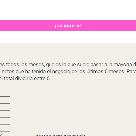
¡La quiero!
ares todos los meses, que es lo que suele pasar a la mayoría
 netos que ha tenido el negocio de los últimos 6 meses. Para
total dividirlo entre 6.
_____
_____
_____
_____
_____
_____