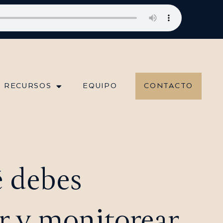
uturo que Quieres
Episodio 191: Inversión y Mentalidad de Abundanc
RECURSOS
EQUIPO
CONTACTO
é debes
r y monitorear