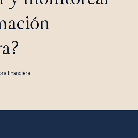
mación
ra?
ora financiera