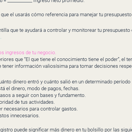
 6 = ____________ Ingreso neto promedio.
 que el usarás cómo referencia para manejar tu presupuest
ntilla que te ayudará a controlar y monitorear tu presupuesto 
o
.
los ingresos de tu negocio.
ores que “El que tiene el conocimiento tiene el poder”, el ten
te tener información valiosísima para tomar decisiones resp
ánto dinero entró y cuánto salió en un determinado período
tá el dinero, modo de pagos, fechas.
asos a seguir con bases y fundamento.
ioridad de tus actividades.
er necesarios para controlar gastos.
stos innecesarios.
egistro puede significar más dinero en tu bolsillo por las sigu