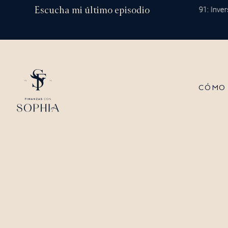
Ir
Escucha mi último episodio
Episodio 191: Inversión
al
contenido
CÓMO